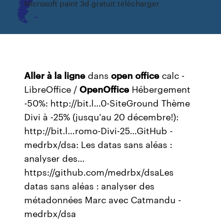
Microsoft paint 3d gratuit télécharger
Aller
à
la
ligne
dans
open
office
calc -
LibreOffice /
OpenOffice
Hébergement
-50%: http://bit.l…0-SiteGround Thème
Divi à -25% (jusqu'au 20 décembre!):
http://bit.l…romo-Divi-25…GitHub -
medrbx/dsa: Les datas sans aléas :
analyser des…
https://github.com/medrbx/dsaLes
datas sans aléas : analyser des
métadonnées Marc avec Catmandu -
medrbx/dsa