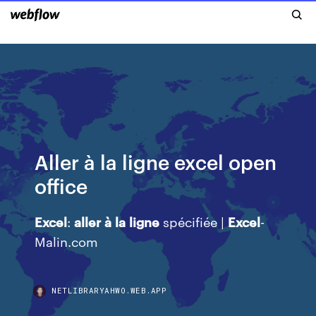
Aller à la ligne excel open
office
Excel
:
aller
à
la
ligne
spécifiée |
Excel
-
Malin.com
NETLIBRARYAHWO.WEB.APP