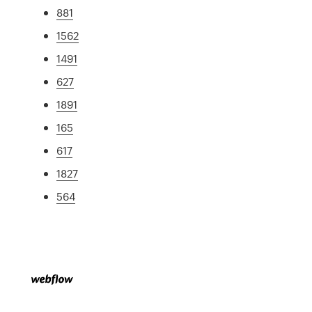
881
1562
1491
627
1891
165
617
1827
564